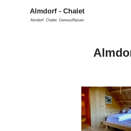
Almdorf - Chalet
Zum
Almdorf. Chalet. GenussReisen
Inhalt
springen
Almdor