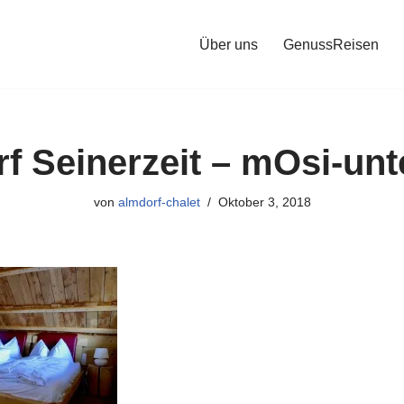
Über uns
GenussReisen
f Seinerzeit – mOsi-un
von
almdorf-chalet
Oktober 3, 2018