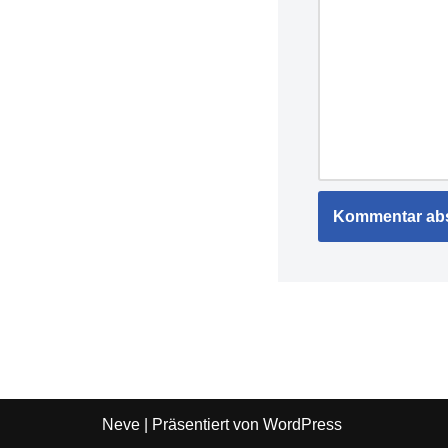
Neve
| Präsentiert von
WordPress