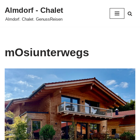
Almdorf - Chalet
Zum
Almdorf. Chalet. GenussReisen
Inhalt
springen
mOsiunterwegs