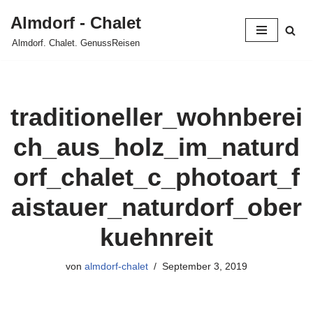
Almdorf - Chalet
Zum
Almdorf. Chalet. GenussReisen
Inhalt
springen
traditioneller_wohnberei
ch_aus_holz_im_naturd
orf_chalet_c_photoart_f
aistauer_naturdorf_ober
kuehnreit
von
almdorf-chalet
September 3, 2019