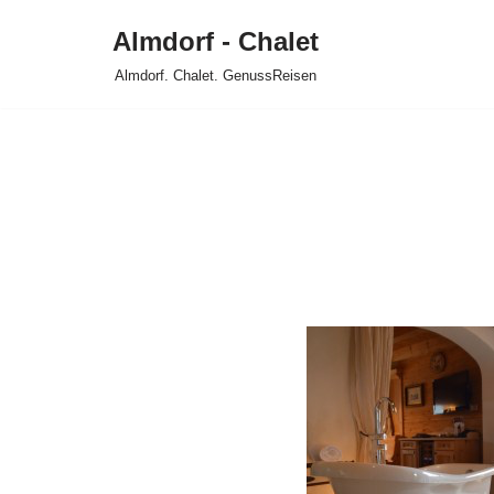
Almdorf - Chalet
Zum
Almdorf. Chalet. GenussReisen
Inhalt
springen